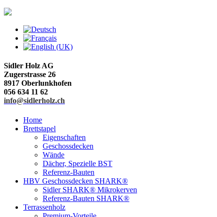
Sidler Holz AG
Zugerstrasse 26
8917 Oberlunkhofen
056 634 11 62
info@sidlerholz.ch
Home
Brettstapel
Eigenschaften
Geschossdecken
Wände
Dächer, Spezielle BST
Referenz-Bauten
HBV Geschossdecken SHARK®
Sidler SHARK® Mikrokerven
Referenz-Bauten SHARK®
Terrassenholz
Premium-Vorteile